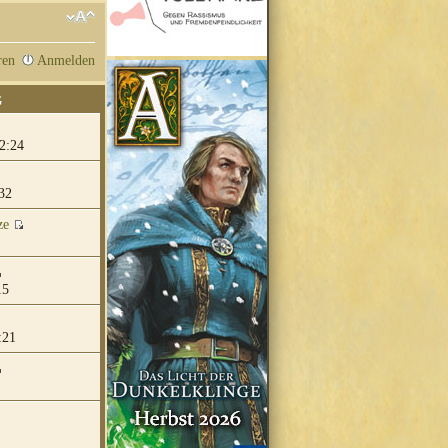
ren
Anmelden
G
2:24
32
ze
15
:21