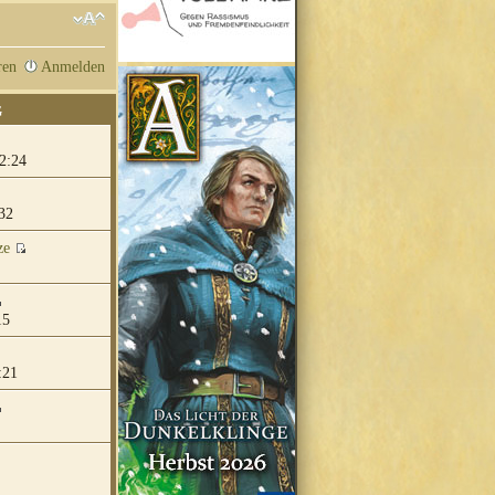
ren
Anmelden
G
2:24
32
ze
15
:21