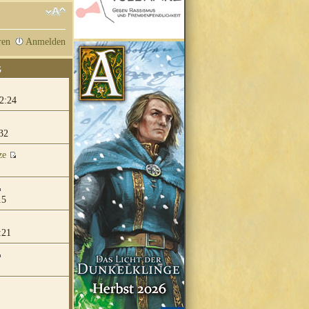
ren
Anmelden
G
2:24
32
ze
15
:21