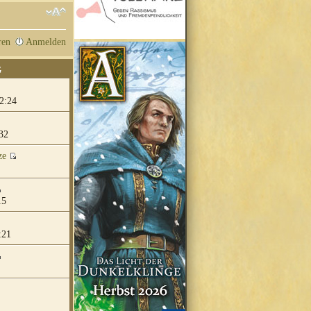
ren
Anmelden
G
2:24
32
ze
15
:21