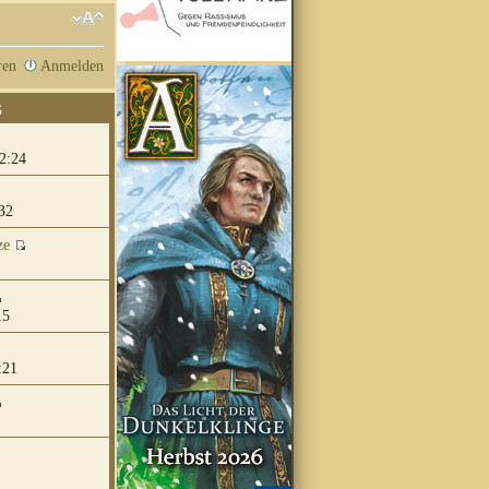
ren
Anmelden
G
2:24
32
ze
15
:21