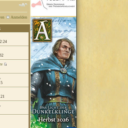
ren
Anmelden
G
2:24
32
ze
15
:21