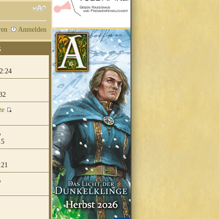
ren
Anmelden
G
2:24
32
ze
15
:21