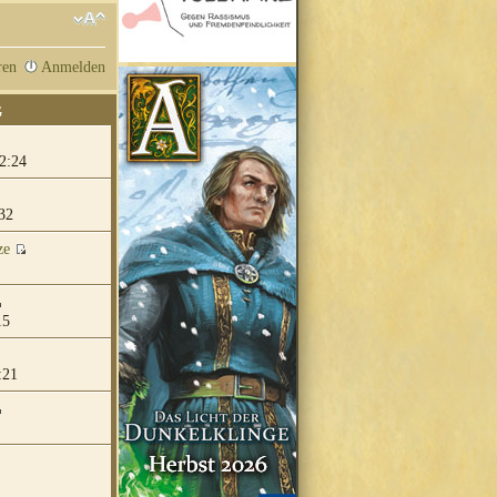
ren
Anmelden
G
2:24
32
ze
15
:21