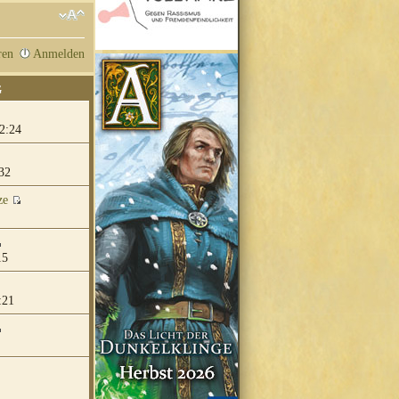
ren
Anmelden
G
2:24
32
ze
15
:21