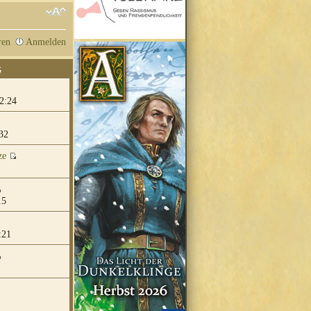
ren
Anmelden
G
2:24
32
ze
15
:21