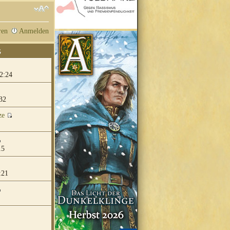
ren
Anmelden
G
2:24
32
ze
15
:21