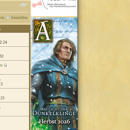
ren
Anmelden
G
2:24
32
ze
15
:21