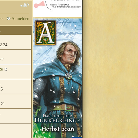
ren
Anmelden
G
2:24
32
ze
15
:21