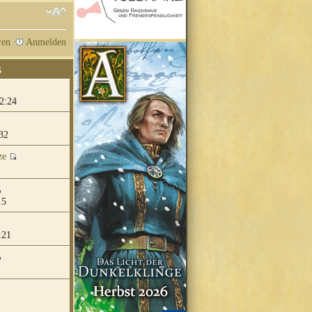
ren
Anmelden
G
2:24
32
ze
15
:21