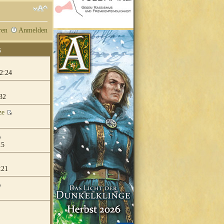
ren
Anmelden
G
2:24
32
ze
15
:21