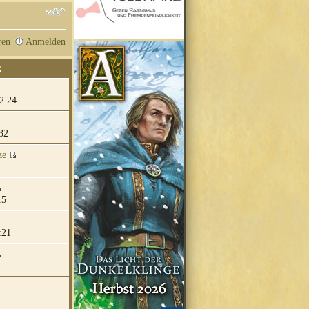
ren
Anmelden
G
2:24
32
ze
15
:21