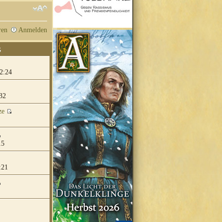
ren
Anmelden
G
2:24
32
ze
15
:21