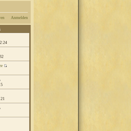
ren
Anmelden
G
2:24
32
ze
15
:21