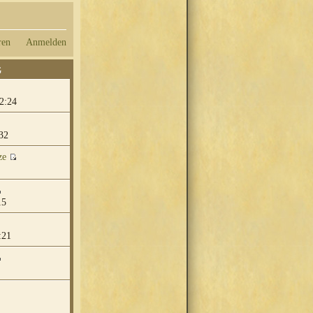
ren
Anmelden
G
2:24
32
ze
15
:21