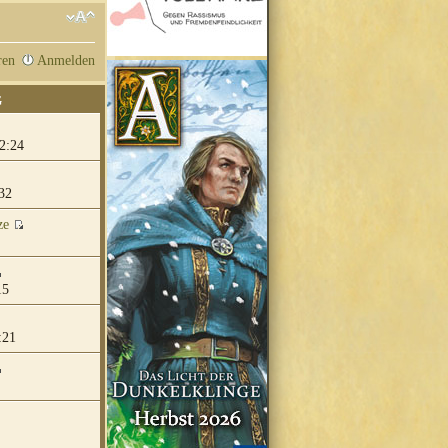
ren
Anmelden
G
2:24
32
ze
15
:21