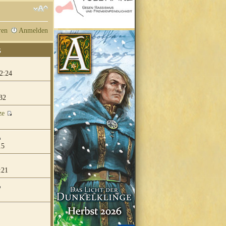
ren
Anmelden
G
2:24
32
ze
15
:21