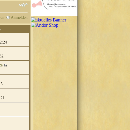
ren
Anmelden
G
2:24
32
ze
15
:21