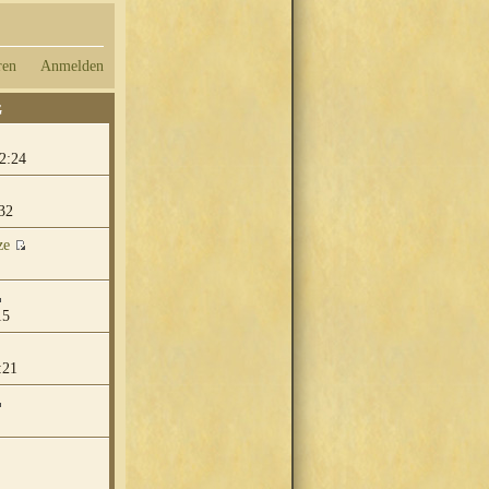
ren
Anmelden
G
2:24
32
ze
15
:21