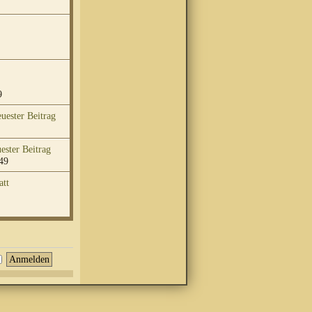
9
49
att