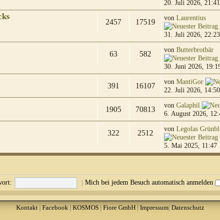
20. Juli 2026, 21:41
cks
von
Laurentius
2457
17519
31. Juli 2026, 22:23
von
Butterbrotbär
63
582
30. Juni 2026, 19:1
von
MantiGor
391
16107
22. Juli 2026, 14:50
von
Galaphil
1905
70813
6. August 2026, 12:
von
Legolas Grünbl
322
2512
5. Mai 2025, 11:47
ort:
|
Mich bei jedem Besuch automatisch anmelden
Kontakt
|
Facebook
|
KOSMOS
|
Fiore GmbH
|
Impressum
|
Datenschutz