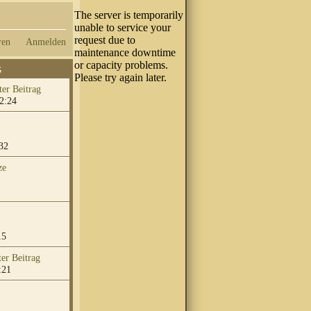
ren
Anmelden
G
2:24
32
ze
15
:21