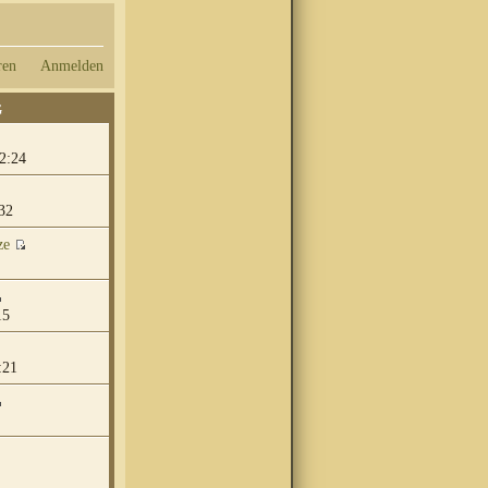
ren
Anmelden
G
2:24
32
ze
15
:21