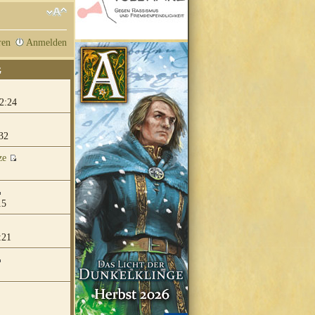
ren
Anmelden
G
2:24
32
ze
15
:21