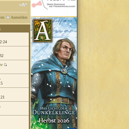
ren
Anmelden
G
2:24
32
ze
15
:21