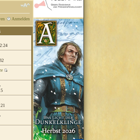
ren
Anmelden
G
2:24
32
ze
15
:21