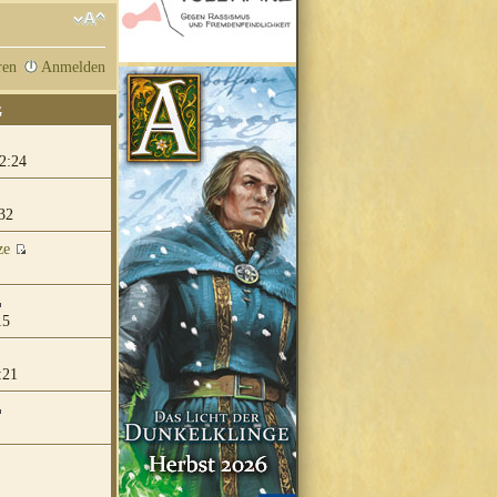
ren
Anmelden
G
2:24
32
ze
15
:21