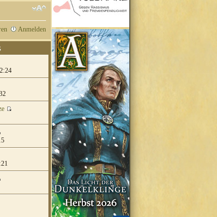
ren
Anmelden
G
2:24
32
ze
15
:21