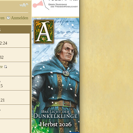
ren
Anmelden
G
2:24
32
ze
15
:21