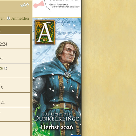
ren
Anmelden
G
2:24
32
ze
15
:21