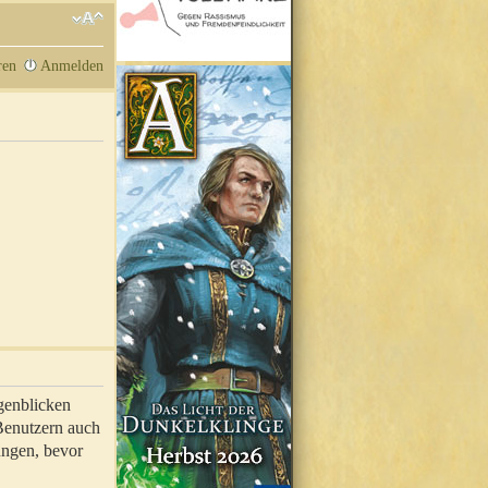
ren
Anmelden
genblicken
 Benutzern auch
ungen, bevor