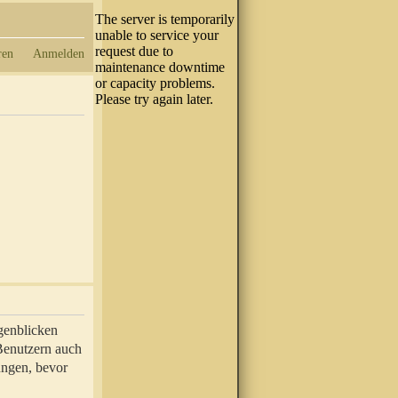
ren
Anmelden
genblicken
 Benutzern auch
ungen, bevor