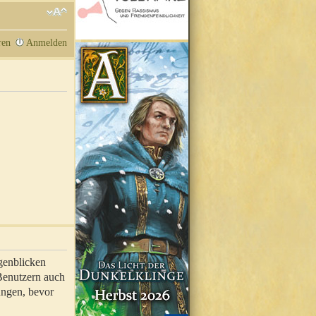
ren
Anmelden
genblicken
 Benutzern auch
ungen, bevor