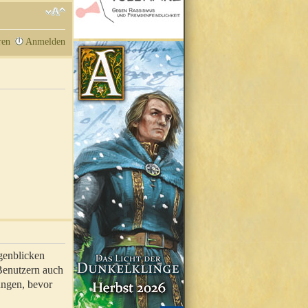
ren
Anmelden
genblicken
 Benutzern auch
ungen, bevor