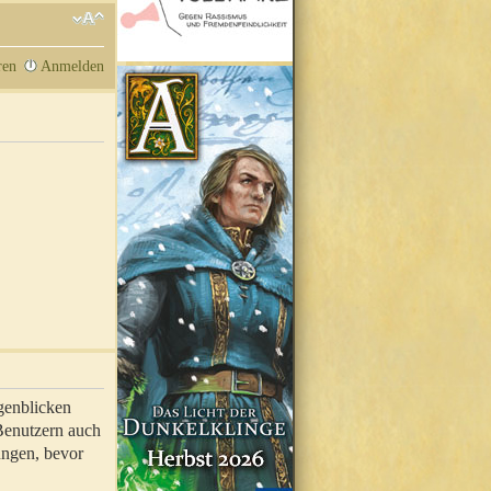
ren
Anmelden
genblicken
 Benutzern auch
ungen, bevor