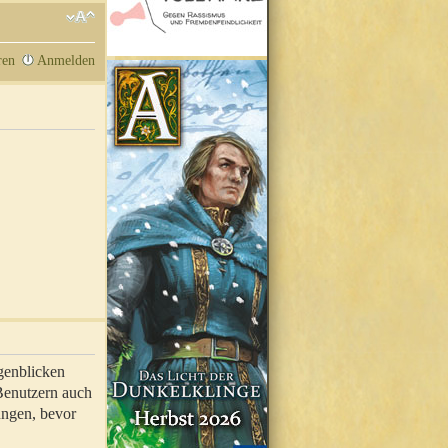
ren
Anmelden
genblicken
 Benutzern auch
ungen, bevor