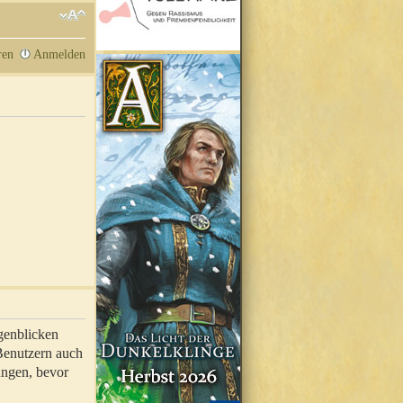
ren
Anmelden
genblicken
 Benutzern auch
ungen, bevor