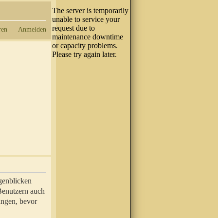
ren
Anmelden
genblicken
 Benutzern auch
ungen, bevor