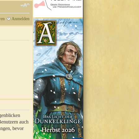
ren
Anmelden
genblicken
 Benutzern auch
ungen, bevor