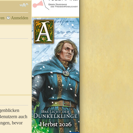
ren
Anmelden
genblicken
 Benutzern auch
ungen, bevor