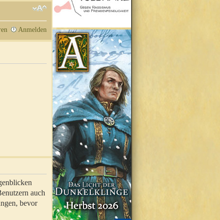
ren
Anmelden
genblicken
 Benutzern auch
ungen, bevor