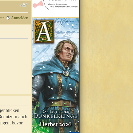
ren
Anmelden
genblicken
 Benutzern auch
ungen, bevor