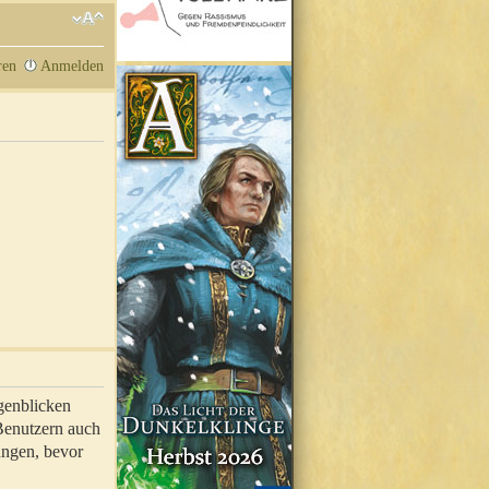
ren
Anmelden
genblicken
 Benutzern auch
ungen, bevor