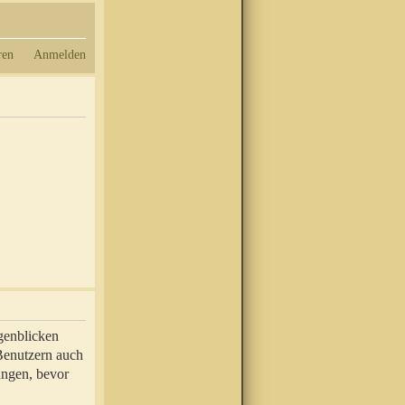
ren
Anmelden
genblicken
 Benutzern auch
ungen, bevor