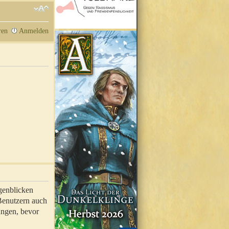
ren
Anmelden
genblicken
 Benutzern auch
ungen, bevor