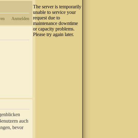
ren
Anmelden
genblicken
 Benutzern auch
ungen, bevor