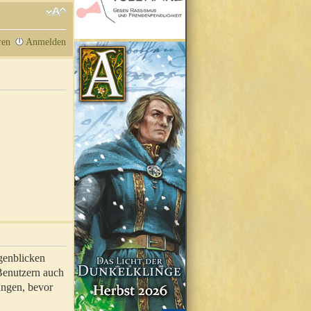
ren
Anmelden
genblicken
 Benutzern auch
ungen, bevor