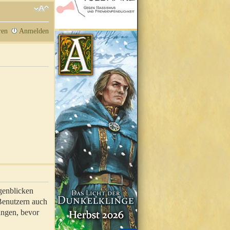
ren
Anmelden
genblicken
 Benutzern auch
ungen, bevor